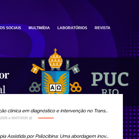
OS SOCIAIS
MULTIMÍDIA
LABORATÓRIOS
REVISTA
Capacitação clínica em diagnóstico e intervenção no Transtorno do Espectro Autista (TEA)
/2026 a 30/07/2026 @
Psicoterapia Assistida por Psilocibina: Uma abordagem inovadora em saúde mental