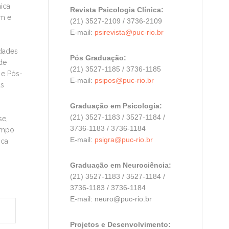
mica
Revista Psicologia Clínica:
em e
(21) 3527-2109 / 3736-2109
E-mail:
psirevista@puc-rio.br
idades
Pós Graduação:
de
(21) 3527-1185 / 3736-1185
 e Pós-
E-mail:
psipos@puc-rio.br
as
Graduação em Psicologia:
(21) 3527-1183 / 3527-1184 /
se,
3736-1183 / 3736-1184
campo
E-mail:
psigra@puc-rio.br
ica
Graduação em Neurociência:
(21) 3527-1183 / 3527-1184 /
3736-1183 / 3736-1184
E-mail: neuro@puc-rio.br
Projetos e Desenvolvimento: