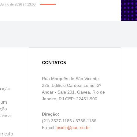
 Junho de 2026 @ 13:00
rociências
mbro de Honra da Academia
CONTATOS
Rua Marquês de São Vicente
225, Edifício Cardeal Leme, 2º
rmação
Andar - Sala 201, Gávea, Rio de
Janeiro, RJ CEP: 22451-900
m um
ação
Direção:
ínica,
(21) 3527-1186 / 3736-1186
E-mail:
psidir@puc-rio.br
rrículo