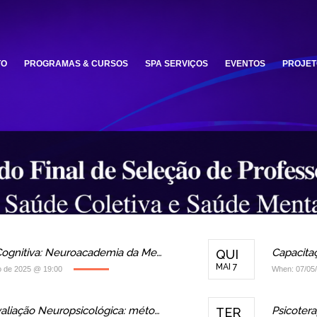
TO
PROGRAMAS & CURSOS
SPA SERVIÇOS
EVENTOS
PROJET
Oficinas em Estimulação Cognitiva: Neuroacademia da Memória 2025
QUI
MAI 7
o de 2025 @ 19:00
When: 07/05
Capacitação Clínica em Avaliação Neuropsicológica: métodos de investigação e intervenção
TER