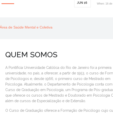
JUN 16
When: 16 de
 em Psicologia Clinica 2027
- Área de Saúde Mental e Coletiva
Coletiva e Saúde Mental
eira Etapa - Seleção de Professor - Quadro Complementar - Área Neu
atéria publicada no O Globo
plementar - Área Neurociências
ci da Costa
arabeniza a Profa. Dra. Terezinha Féres Carneiro, nomeada como Me
ea de Saúde / Psicologia Hospitalar
QUEM SOMOS
A Pontifícia Universidade Católica do Rio de Janeiro foi a primeira
universidade, no país, a oferecer, a partir de 1953, o curso de Fo
de Psicólogos e, desde 1966, o primeiro curso de Mestrado em
Psicologia. Atualmente, o Departamento de Psicologia conta co
Curso de Graduação em Psicologia, um Programa de Pós-gradu
que oferece os cursos de Mestrado e Doutorado em Psicologia Cl
além de cursos de Especialização e de Extensão.
O Curso de Graduação oferece a Formação de Psicólogo cujo cu