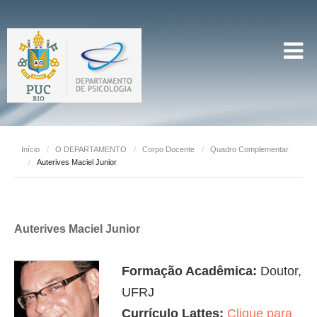
Início
/
O DEPARTAMENTO
/
Corpo Docente
/
Quadro Complementar
/
Auterives Maciel Junior
Auterives Maciel Junior
Formação Acadêmica:
Doutor,
UFRJ
Currículo Lattes:
Clique para