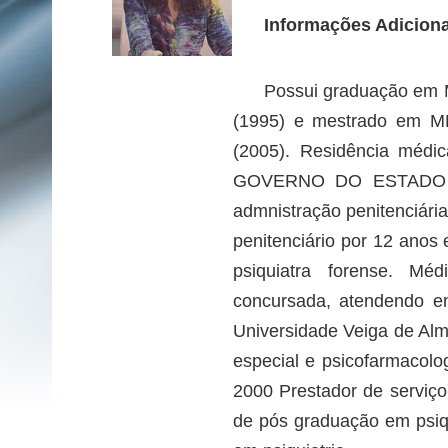
NNCE - Núcleo de Neuropsicologia
Clínica e Experimental
Informações Adicion
NEUROPSICLIN - Laboratório de
Pesquisa em Neuropsicologia Clínica
Possui graduação e
(1995) e mestrado em
(2005). Residência médic
GOVERNO DO ESTADO DO
admnistração penitenciária
penitenciário por 12 anos
psiquiatra forense. M
concursada, atendendo em
Universidade Veiga de Alme
especial e psicofarmacolo
2000 Prestador de serviç
de pós graduação em psiqu