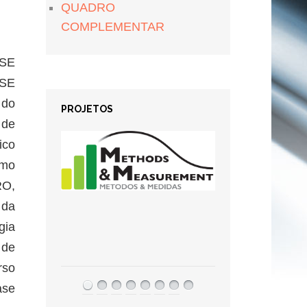
QUADRO
COMPLEMENTAR
NSE
NSE
 do
PROJETOS
 de
ico
omo
RO,
 da
gia
 de
rso
ase