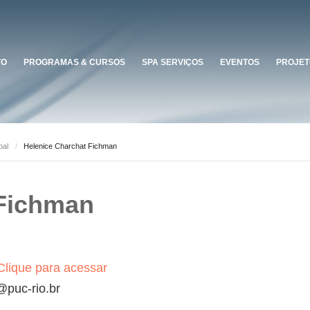
TO
PROGRAMAS & CURSOS
SPA SERVIÇOS
EVENTOS
PROJET
pal
/
Helenice Charchat Fichman
 Fichman
Clique para acessar
puc-rio.br