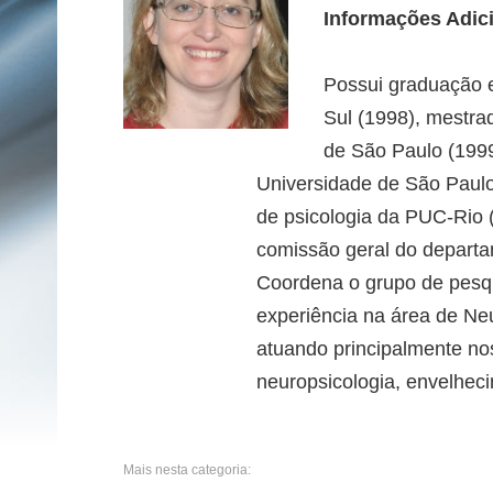
NNCE - Núcleo de Neuropsicologia
Clínica e Experimental
Informações Adic
NEUROPSICLIN - Laboratório de
Pesquisa em Neuropsicologia Clínica
Possui graduação e
Sul (1998), mestr
de São Paulo (199
Universidade de São Paulo
de psicologia da PUC-Rio
comissão geral do depart
Coordena o grupo de pesqu
experiência na área de Neu
atuando principalmente nos
neuropsicologia, envelhec
Mais nesta categoria: