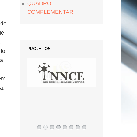
QUADRO
COMPLEMENTAR
 do
de
a
PROJETOS
nto
da
Tem
a,